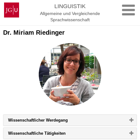
Zum
Johannes
LINGUISTIK
Inhalt
Gutenberg-
Allgemeine und Vergleichende
springen
Universität
Sprachwissenschaft
Mainz
Dr. Miriam Riedinger
Bitte
Wissenschaftlicher Werdegang
Button
klicken,
Bitte
Wissenschaftliche Tätigkeiten
um
Button
Inhalt