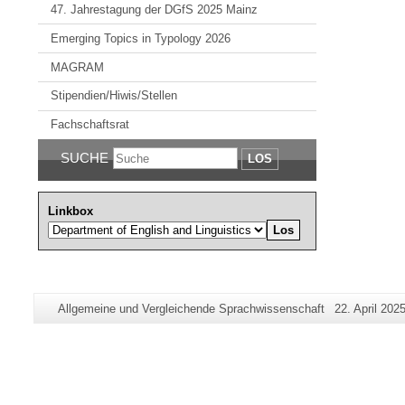
47. Jahrestagung der DGfS 2025 Mainz
Emerging Topics in Typology 2026
MAGRAM
Stipendien/Hiwis/Stellen
Fachschaftsrat
SUCHE
LOS
Linkbox
Zusätzliche
Seiten-
Letzte
Allgemeine und Vergleichende Sprachwissenschaft
22. April 202
Informationen
Name:
Aktualisierun
zu
dieser
Seite