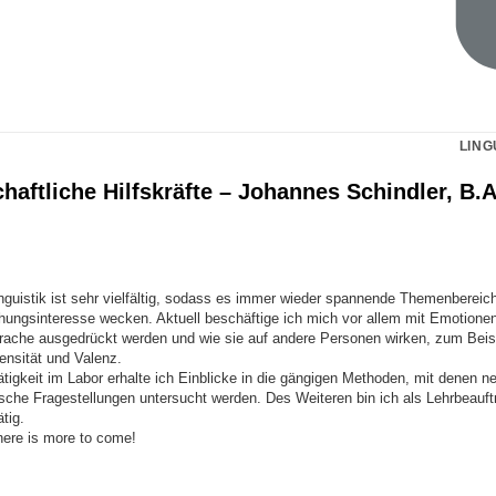
LING
aftliche Hilfskräfte – Johannes Schindler, B.A
nguistik ist sehr vielfältig, sodass es immer wieder spannende Themenbereich
hungsinteresse wecken. Aktuell beschäftige ich mich vor allem mit Emotionen
prache ausgedrückt werden und wie sie auf andere Personen wirken, zum Beis
tensität und Valenz.
igkeit im Labor erhalte ich Einblicke in die gängigen Methoden, mit denen n
sche Fragestellungen untersucht werden. Des Weiteren bin ich als Lehrbeauftr
ätig.
here is more to come!