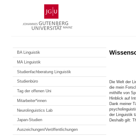
Zum
Johannes
Inhalt
Gutenberg-
springen
Universität
Mainz
Wissensch
BA Linguistik
MA Linguistik
Studienfachberatung Linguistik
Studienbüro
Die Welt der Li
die mein Forsc
Tag der offenen Uni
mithilfe von S
Hinblick auf In
Mitarbeiter*innen
Dank meiner Tät
psycholinguisti
Neurolinguistics Lab
der Linguistik t
Japan-Studien
Deshalb gilt: T
Auszeichungen/Veröffentlichungen